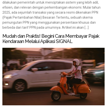
dilakukan pemerintah untuk menciptakan sistem yang lebih adil,
efisien, dan relevan dengan perkembangan ekonomi. Mulai tahun
2025, ada sejumlah transaksi yang secara resmi dikenakan PPN
(Pajak Pertambahan Nilai) Besaran Tertentu, sebuah skema
pemungutan PPN yang menggunakan persentase khusus dan
berbeda dari tarif PPN pada umumnya. Artikel ini akan […]
Mudah dan Praktis! Begini Cara Membayar Pajak
Kendaraan Melalui Aplikasi SIGNAL