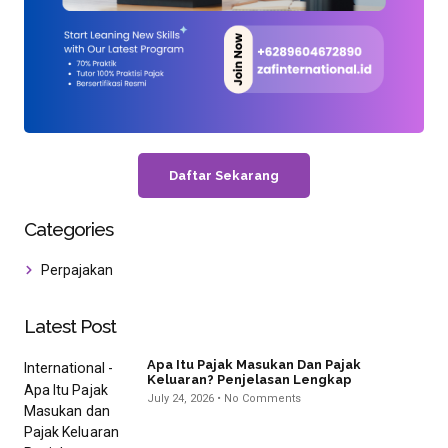
Daftar Sekarang
Categories
Perpajakan
Latest Post
Apa Itu Pajak Masukan Dan Pajak
Keluaran? Penjelasan Lengkap
July 24, 2026
No Comments