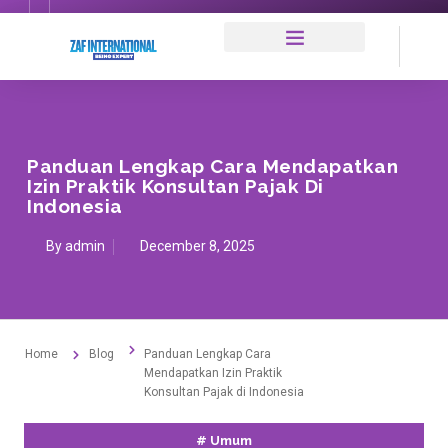
Panduan Lengkap Cara Mendapatkan
Izin Praktik Konsultan Pajak Di
Indonesia
By
admin
December 8, 2025
Home
Blog
Panduan Lengkap Cara
Mendapatkan Izin Praktik
Konsultan Pajak di Indonesia
#
Umum