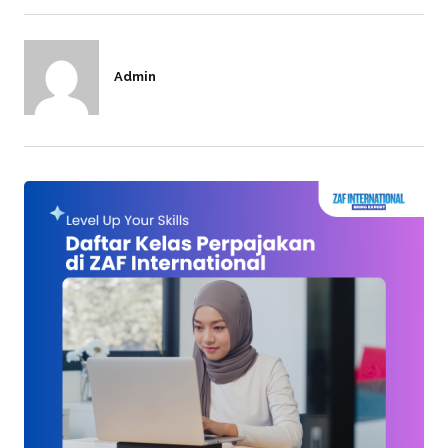
Admin