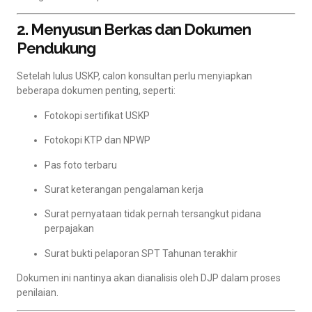
2. Menyusun Berkas dan Dokumen
Pendukung
Setelah lulus USKP, calon konsultan perlu menyiapkan
beberapa dokumen penting, seperti:
Fotokopi sertifikat USKP
Fotokopi KTP dan NPWP
Pas foto terbaru
Surat keterangan pengalaman kerja
Surat pernyataan tidak pernah tersangkut pidana
perpajakan
Surat bukti pelaporan SPT Tahunan terakhir
Dokumen ini nantinya akan dianalisis oleh DJP dalam proses
penilaian.