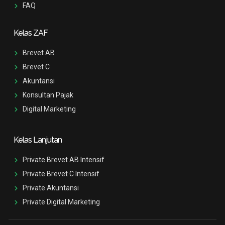
FAQ
Kelas ZAF
Brevet AB
Brevet C
Akuntansi
Konsultan Pajak
Digital Marketing
Kelas Lanjutan
Private Brevet AB Intensif
Private Brevet C Intensif
Private Akuntansi
Private Digital Marketing