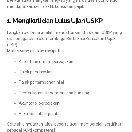
Berikut adalah langkah lengkap yang harus ditempuh untuk
mendapatkan izin praktik konsultan pajak:
1. Mengikuti dan Lulus Ujian USKP
Langkah pertama adalah mendaftarkan diri dalam USKP yang
diselenggarakan oleh Lembaga Sertifikasi Konsultan Pajak
(LSP).
Materi yang diujikan meliputi:
Ketentuan umum perpajakan
Pajak penghasilan
Pajak pertambahan nilai
Pemeriksaan, keberatan, dan banding
Akuntansi perpajakan
Etika konsultan pajak
Setelah dinyatakan lulus, peserta akan memperoleh sertifikat
sebagai bukti kompetensi.