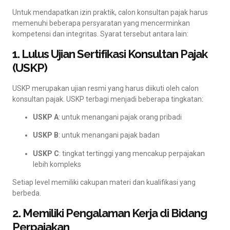
Untuk mendapatkan izin praktik, calon konsultan pajak harus
memenuhi beberapa persyaratan yang mencerminkan
kompetensi dan integritas. Syarat tersebut antara lain:
1. Lulus Ujian Sertifikasi Konsultan Pajak
(USKP)
USKP merupakan ujian resmi yang harus diikuti oleh calon
konsultan pajak. USKP terbagi menjadi beberapa tingkatan:
USKP A
: untuk menangani pajak orang pribadi
USKP B
: untuk menangani pajak badan
USKP C
: tingkat tertinggi yang mencakup perpajakan
lebih kompleks
Setiap level memiliki cakupan materi dan kualifikasi yang
berbeda.
2. Memiliki Pengalaman Kerja di Bidang
Perpajakan