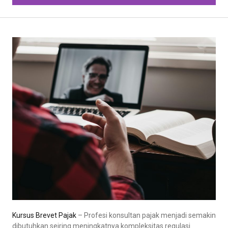
Kursus Brevet Pajak
– Profesi konsultan pajak menjadi semakin
dibutuhkan seiring meningkatnya kompleksitas regulasi