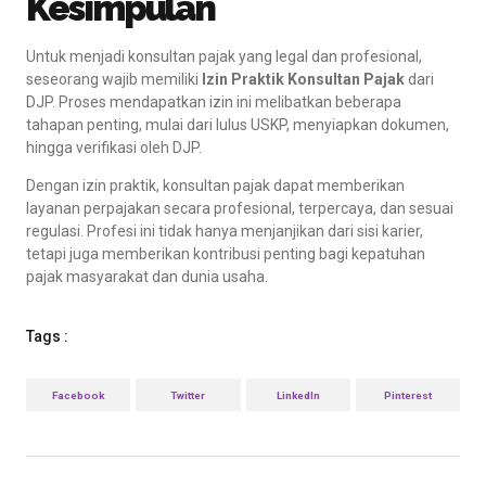
Kesimpulan
Untuk menjadi konsultan pajak yang legal dan profesional,
seseorang wajib memiliki
Izin Praktik Konsultan Pajak
dari
DJP. Proses mendapatkan izin ini melibatkan beberapa
tahapan penting, mulai dari lulus USKP, menyiapkan dokumen,
hingga verifikasi oleh DJP.
Dengan izin praktik, konsultan pajak dapat memberikan
layanan perpajakan secara profesional, terpercaya, dan sesuai
regulasi. Profesi ini tidak hanya menjanjikan dari sisi karier,
tetapi juga memberikan kontribusi penting bagi kepatuhan
pajak masyarakat dan dunia usaha.
Tags :
Facebook
Twitter
LinkedIn
Pinterest