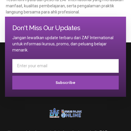
manfaat, kualitas pembelajaran, serta pengalaman praktik
langsung bersama para ahli profesional.
Don't Miss Our Updates
Daftar Sekarang
Jangan lewatkan update terbaru dari ZAF International
untuk informasi kursus, promo, dan peluang belajar
menarik.
Subscribe