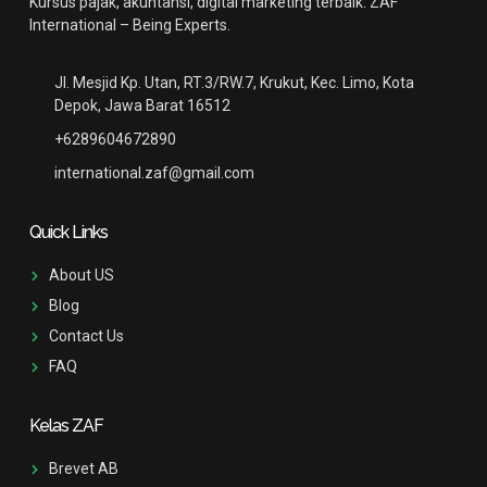
Kursus pajak, akuntansi, digital marketing terbaik. ZAF
International – Being Experts.
Jl. Mesjid Kp. Utan, RT.3/RW.7, Krukut, Kec. Limo, Kota
Depok, Jawa Barat 16512
+6289604672890
international.zaf@gmail.com
Quick Links
About US
Blog
Contact Us
FAQ
Kelas ZAF
Brevet AB