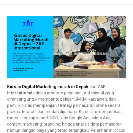
Kursus Digital Marketing murah di Depok
dari
ZAF
International
adalah program pelatihan profesional yang
dirancang untuk membantu pelajar, UMKM, karyawan, dan
pemilik bisnis mempelajari strategi pemasaran online secara
praktis, terarah, dan mudah dipahami. Kursus ini memberikan
materi lengkap seperti SEO, iklan Google Ads, Meta Ads,
content marketing, branding, hingga analisis data pemasaran,
namun dengan biaya yang tetap terjangkau. Pelatihan ini cocok