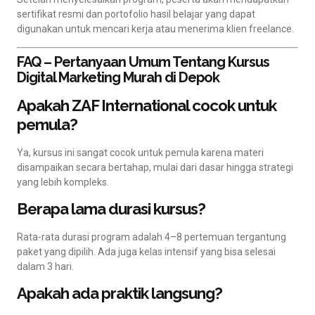
sertifikat resmi dan portofolio hasil belajar yang dapat
digunakan untuk mencari kerja atau menerima klien freelance.
FAQ – Pertanyaan Umum Tentang Kursus
Digital Marketing Murah di Depok
Apakah ZAF International cocok untuk
pemula?
Ya, kursus ini sangat cocok untuk pemula karena materi
disampaikan secara bertahap, mulai dari dasar hingga strategi
yang lebih kompleks.
Berapa lama durasi kursus?
Rata-rata durasi program adalah 4–8 pertemuan tergantung
paket yang dipilih. Ada juga kelas intensif yang bisa selesai
dalam 3 hari.
Apakah ada praktik langsung?