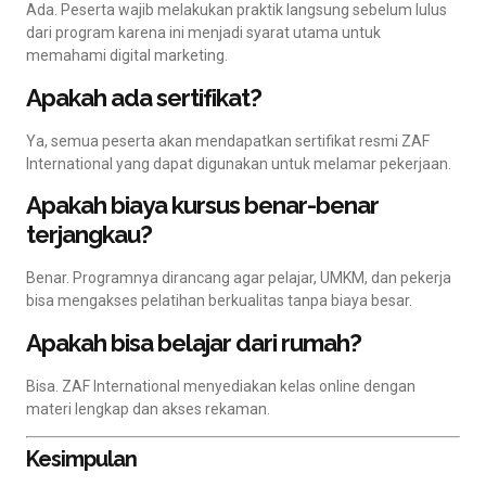
Ada. Peserta wajib melakukan praktik langsung sebelum lulus
dari program karena ini menjadi syarat utama untuk
memahami digital marketing.
Apakah ada sertifikat?
Ya, semua peserta akan mendapatkan sertifikat resmi ZAF
International yang dapat digunakan untuk melamar pekerjaan.
Apakah biaya kursus benar-benar
terjangkau?
Benar. Programnya dirancang agar pelajar, UMKM, dan pekerja
bisa mengakses pelatihan berkualitas tanpa biaya besar.
Apakah bisa belajar dari rumah?
Bisa. ZAF International menyediakan kelas online dengan
materi lengkap dan akses rekaman.
Kesimpulan