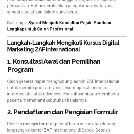
pemasaran. Hal ini memberikan pengalaman nyata yang
sangat dibutuhkan dalam dunia kerja.
Baca juga :
Syarat Menjadi Konsultan Pajak: Panduan
Lengkap untuk Calon Profesional
Langkah-Langkah Mengikuti Kursus Digital
Marketing ZAF International
1. Konsultasi Awal dan Pemilihan
Program
Calon peserta dapat menghubungi admin ZAF International
untuk memilih program yang sesuai, apakah pemula,
intermediate, atau advanced. Konsultasi ini juga membantu
peserta memahami kebutuhan belajarnya.
2. Pendaftaran dan Pengisian Formulir
Peserta mengisi formulir pendaftaran online atau datang
langsung ke kantor ZAF International di Depok. Setelah