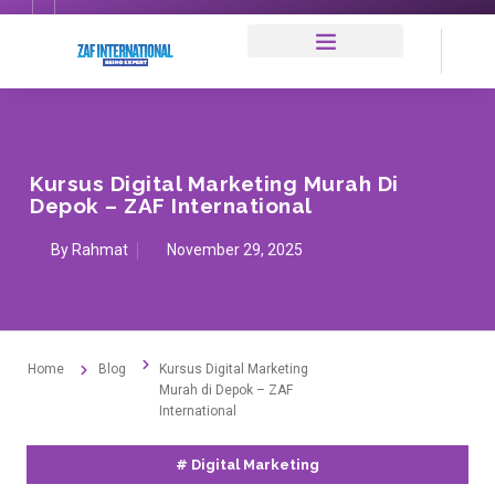
Kursus Digital Marketing Murah Di
Depok – ZAF International
By
Rahmat
November 29, 2025
Home
Blog
Kursus Digital Marketing
Murah di Depok – ZAF
International
#
Digital Marketing