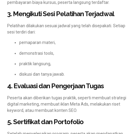
pembayaran biaya kursus, peserta langsung terdaftar.
3. Mengikuti Sesi Pelatihan Terjadwal
Pelatihan dilakukan sesuai jadwal yang telah disepakati. Setiap
sesi terdiri dari:
pemaparan materi,
demonstrasi tools,
praktik langsung,
diskusi dan tanya jawab.
4. Evaluasi dan Pengerjaan Tugas
Peserta akan diberikan tugas praktik, seperti membuat strategi
digital marketing, membuat iklan Meta Ads, melakukan riset
keyword, atau membuat konten SEO.
5. Sertifikat dan Portofolio
Setelah menyelesaikan program, peserta akan mendapatkan