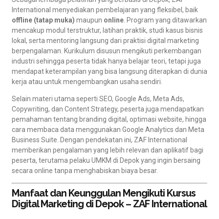
International menyediakan pembelajaran yang fleksibel, baik
offline (tatap muka)
maupun
online
. Program yang ditawarkan
mencakup modul terstruktur, latihan praktik, studi kasus bisnis
lokal, serta mentoring langsung dari praktisi digital marketing
berpengalaman. Kurikulum disusun mengikuti perkembangan
industri sehingga peserta tidak hanya belajar teori, tetapi juga
mendapat keterampilan yang bisa langsung diterapkan di dunia
kerja atau untuk mengembangkan usaha sendiri.
Selain materi utama seperti SEO, Google Ads, Meta Ads,
Copywriting, dan Content Strategy, peserta juga mendapatkan
pemahaman tentang branding digital, optimasi website, hingga
cara membaca data menggunakan Google Analytics dan Meta
Business Suite. Dengan pendekatan ini, ZAF International
memberikan pengalaman yang lebih relevan dan aplikatif bagi
peserta, terutama pelaku UMKM di Depok yang ingin bersaing
secara online tanpa menghabiskan biaya besar.
Manfaat dan Keunggulan Mengikuti Kursus
Digital Marketing di Depok – ZAF International