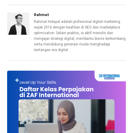
Rahmat
Rahmat Hidayat adalah profesional digital marketing
sejak 2016 dengan keahlian di SEO dan marketplace
optimization. Selain praktisi, ia aktif menulis dan
mengajar strategi digital, membantu bisnis berkembang
serta mendukung generasi muda menghadapi
tantangan era digital.