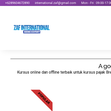
+6289604672890
international.zaf@gmail.com
Mon - Fri : 09.00-17.0
A go
Kursus online dan offline terbaik untuk kursus pajak B
POPULAR